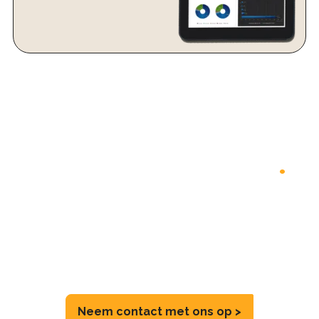
SUCCESS THROUGH
VISITORS ANALYTICS
.
Leer je bezoekers écht kennen en ontdek hoe
slimme data-analyse en footfall intelligence betere
beslissingen mogelijk maken voor winkels,
shoppingcenters, steden en andere locaties.
Neem contact met ons op >