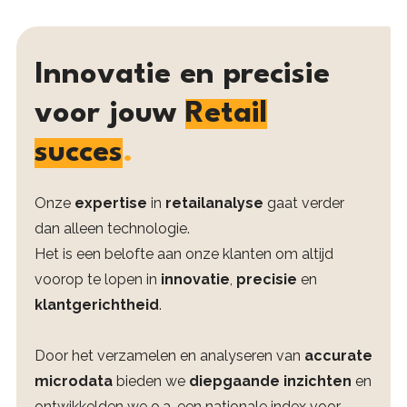
Innovatie en precisie
voor jouw
Retail
succes
.
Onze
expertise
in
retailanalyse
gaat verder
dan alleen technologie.
Het is een belofte aan onze klanten om altijd
voorop te lopen in
innovatie
,
precisie
en
klantgerichtheid
.
Door het verzamelen en analyseren van
accurate
microdata
bieden we
diepgaande inzichten
en
ontwikkelden we o.a. een nationale index voor